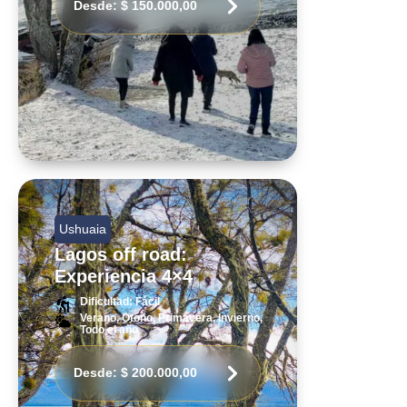
Desde:
$
150.000,00
Ushuaia
Lagos off road:
Experiencia 4×4
Dificultad: Fácil
Verano, Otoño, Primavera, Invierno,
Todo el año
Desde:
$
200.000,00