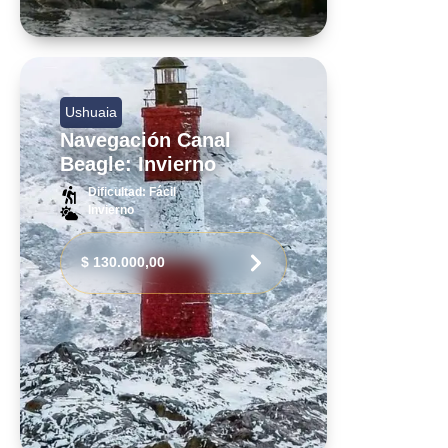
Ushuaia
Navegación Canal
Beagle: Invierno
Dificultad: Fácil
Invierno
$
130.000,00