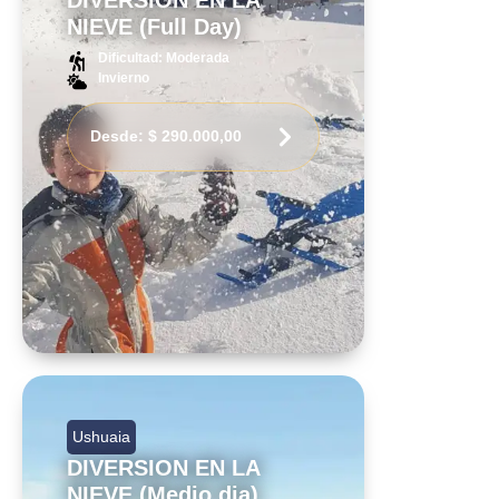
NIEVE (Full Day)
Dificultad: Moderada
Invierno
Desde:
$
290.000,00
Ushuaia
DIVERSION EN LA
NIEVE (Medio dia)