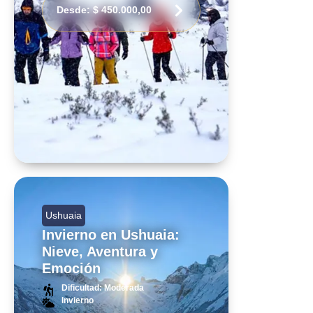
Desde:
$
450.000,00
Ushuaia
Invierno en Ushuaia:
Nieve, Aventura y
Emoción
Dificultad: Moderada
Invierno