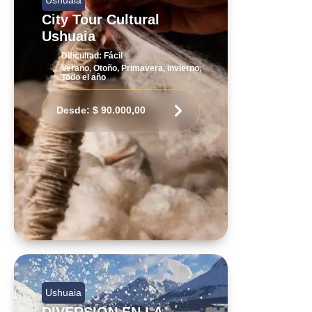
City Tour Cultural
Ushuaia
Dificultad: Fácil
Verano, Otoño, Primavera, Invierno,
Todo el año
Desde:
$
90.000,00
Ushuaia
DIVERSION EN LA