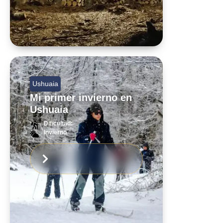
Ushuaia
Mi primer invierno en
Ushuaia
Dificultad:
Invierno