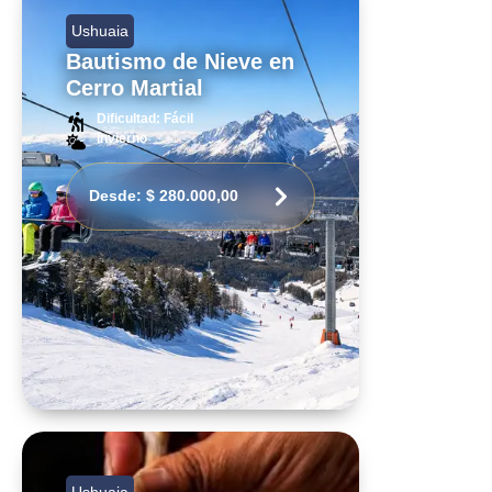
Ushuaia
Bautismo de Nieve en
Cerro Martial
Dificultad: Fácil
Invierno
Desde:
$
280.000,00
Ushuaia