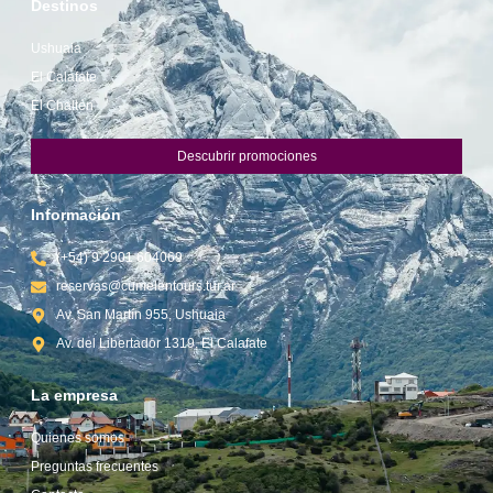
Destinos
Ushuaia
El Calafate
El Chaltén
Descubrir promociones
Información
(+54) 9 2901 604069
reservas@cumelentours.tur.ar
Av. San Martín 955, Ushuaia
Av. del Libertador 1319, El Calafate
La empresa
Quienes somos
Preguntas frecuentes