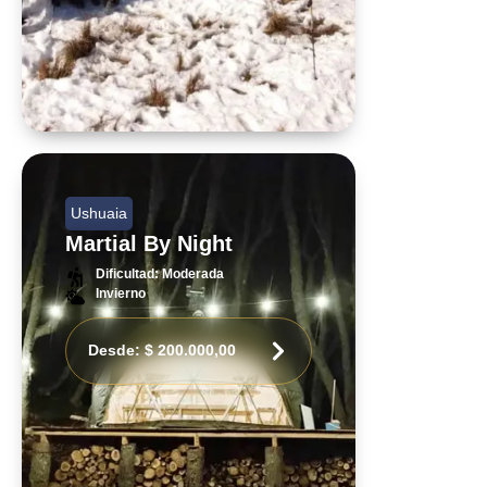
Ushuaia
Martial By Night
Dificultad: Moderada
Invierno
Desde:
$
200.000,00