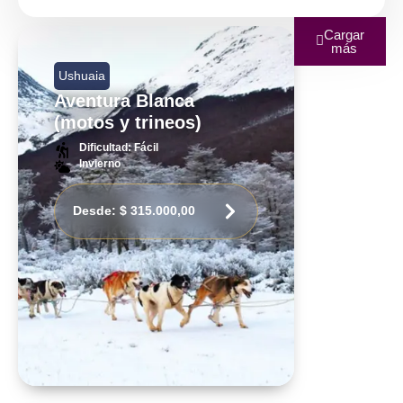
Cargar
más
Ushuaia
Aventura Blanca
(motos y trineos)
Dificultad: Fácil
Invierno
Desde:
$
315.000,00