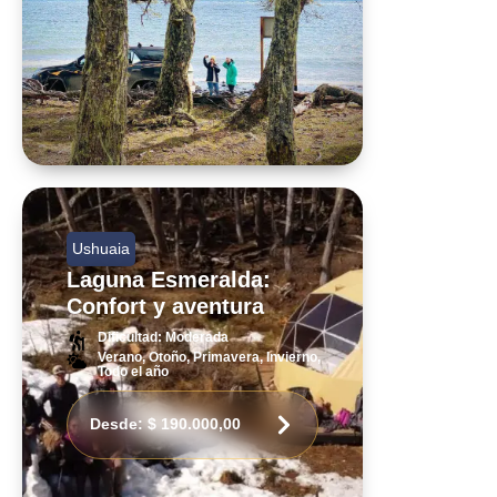
Ushuaia
Laguna Esmeralda:
Confort y aventura
Dificultad: Moderada
Verano, Otoño, Primavera, Invierno,
Todo el año
Desde:
$
190.000,00