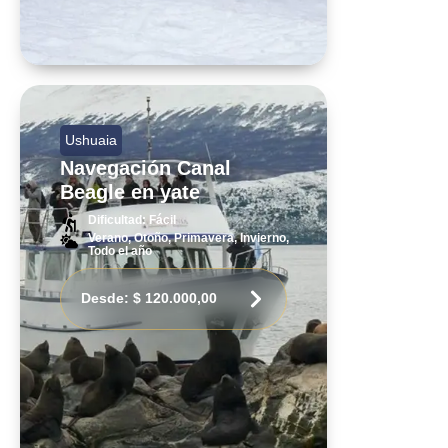
Ushuaia
Navegación Canal
Beagle en yate
Dificultad: Fácil
Verano, Otoño, Primavera, Invierno,
Todo el año
Desde:
$
120.000,00