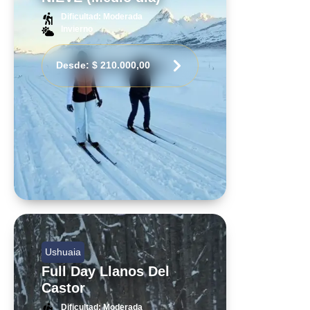
Dificultad: Moderada
Invierno
Desde:
$
210.000,00
Ushuaia
Full Day Llanos Del
Castor
Dificultad: Moderada